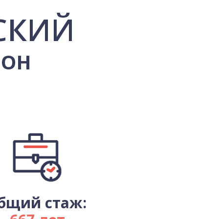
СКИЙ
ЙОН
бщий стаж: