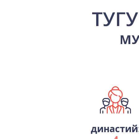
ТУГ
МУ
династий