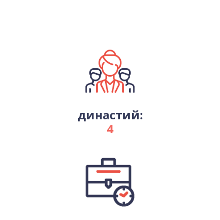
династий:
4