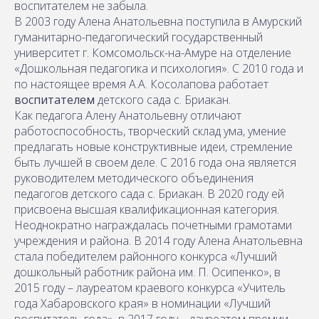
воспитателем не забыла.
В 2003 году Алена Анатольевна поступила в Амурский
гуманитарно-педагогический государственный
университет г. Комсомольск-на-Амуре на отделение
«Дошкольная педагогика и психология». С 2010 года и
по настоящее время А.А. Косолапова работает
воспитателем
детского сада с. Бриакан.
Как педагога Алену Анатольевну отличают
работоспособность, творческий склад ума, умение
предлагать новые конструктивные идеи, стремление
быть лучшей в своем деле. С 2016 года она является
руководителем методического объединения
педагогов детского сада с. Бриакан. В 2020 году ей
присвоена высшая квалификационная категория.
Неоднократно награждалась почетными грамотами
учреждения и района. В 2014 году Алена Анатольевна
стала победителем районного конкурса «Лучший
дошкольный работник района им. П. Осипенко», в
2015 году – лауреатом краевого конкурса «Учитель
года Хабаровского края» в номинации «Лучший
воспитатель года», в 2017 году – лауреатом премии