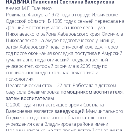
НАДЕИНА (Павленко) Светлана Валериевна
–
внучка М.Г. Ткаченко.
Родилась 4 августа 1972 года в городе Ильичевске
Одесской области. В 1985 году с семьей переехала на
Дальний Восток и училась в школе села Пуир
Николаевского района Хабаровского края. Окончила
Николаевское-на-Амуре педагогическое училище,
затем Хабаровский педагогический колледж. Через
год после окончания колледжа поступила в Амурский
гуманитарно-педагогический государственный
университет, который окончила в 2009 году по
специальности «дошкольная педагогика и
психология».
Педагогический стаж – 27 лет. Работала в детском
саду села Владимировка
помощником воспитателя,
затем воспитателем
.
С 2000 года и по настоящее время Светлана
Валериевна является
заведующей
Муниципального
бюджетного дошкольного образовательного
учреждения села Владимировка района имени
Полины Осипенко. За это время детский сад занимал