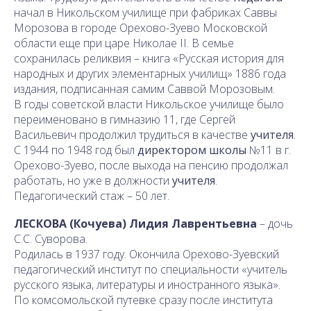
начал в Никольском училище при фабриках Саввы
Морозова в городе Орехово-Зуево Московской
области еще при царе Николае II. В семье
сохранилась реликвия – книга «Русская история для
народных и других элементарных училищ» 1886 года
издания, подписанная самим Саввой Морозовым.
В годы советской власти Никольское училище было
переименовано в гимназию 11, где Сергей
Васильевич продолжил трудиться в качестве
учителя
.
С 1944 по 1948 год был
директором школы
№11 в г.
Орехово-Зуево, после выхода на пенсию продолжал
работать, но уже в должности
учителя
.
Педагогический стаж – 50 лет.
ЛЕСКОВА (Кочуева) Лидия Лаврентьевна
– дочь
С.С. Суворова.
Родилась в
1937 году. Окончила Орехово-Зуевский
педагогический институт по специальности «учитель
русского языка, литературы и иностранного языка».
По комсомольской путевке сразу после института