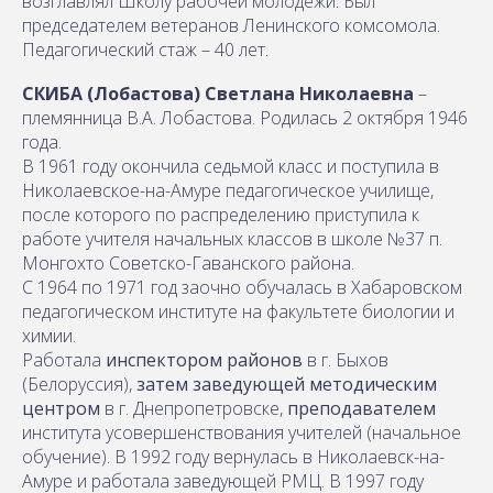
возглавлял Школу рабочей молодежи. Был
председателем ветеранов Ленинского комсомола.
Педагогический стаж – 40 лет.
СКИБА (Лобастова) Светлана Николаевна
–
племянница В.А. Лобастова. Родилась 2 октября 1946
года.
В 1961 году окончила седьмой класс и поступила в
Николаевское-на-Амуре педагогическое училище,
после которого по распределению приступила к
работе учителя начальных классов в школе №37 п.
Монгохто Советско-Гаванского района.
С 1964 по 1971 год заочно обучалась в Хабаровском
педагогическом институте на факультете биологии и
химии.
Работала
инспектором районов
в г. Быхов
(Белоруссия),
затем заведующей методическим
центром
в г. Днепропетровске,
преподавателем
института усовершенствования учителей (начальное
обучение). В 1992 году вернулась в Николаевск-на-
Амуре и работала заведующей РМЦ. В 1997 году